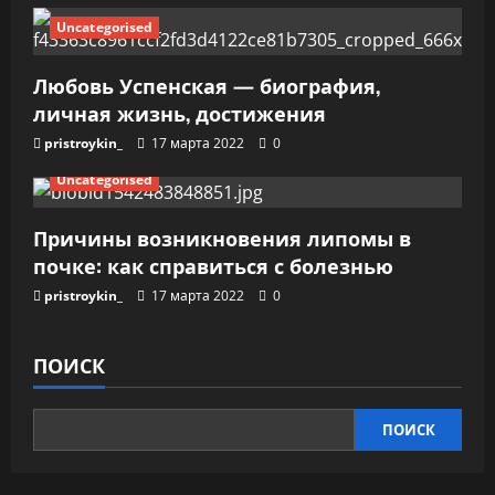
я
Uncategorised
м
Любовь Успенская — биография,
личная жизнь, достижения
pristroykin_
17 марта 2022
0
Uncategorised
Причины возникновения липомы в
почке: как справиться с болезнью
pristroykin_
17 марта 2022
0
ПОИСК
ПОИСК