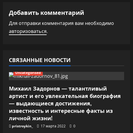
ц
Добавить комментарий
и
Для отправки комментария вам необходимо
авторизоваться
.
я
п
о
СВЯЗАННЫЕ НОВОСТИ
з
Uncategorised
а
Михаил Задорнов — талантливый
п
артист и его увлекательная биография
— выдающиеся достижения,
и
известность и интересные факты из
личной жизни!
с
pristroykin_
17 марта 2022
0