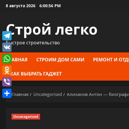
Перейти
8 августа 2026
6:00:57 PM
к
содержимому
Строй легко
Быстрое строительство
Telegram
VK
ГЛАВНАЯ
СТРОИМ ДОМ САМИ
РЕМОНТ И ОТД
WhatsApp
КАК ВЫБРАТЬ ГАДЖЕТ
Odnoklassniki
Viber
Главная
Uncategorised
Алиханов Антон — биографи
Отправить
Uncategorised