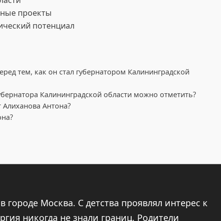
ласти
рные проекты
ический потенциал
еред тем, как он стал губернатором Калининградской
убернатора Калининградской области можно отметить?
 Алиханова Антона?
она?
в городе Москва. С детства проявлял интерес к
ергия никогда не знали границ. Родители