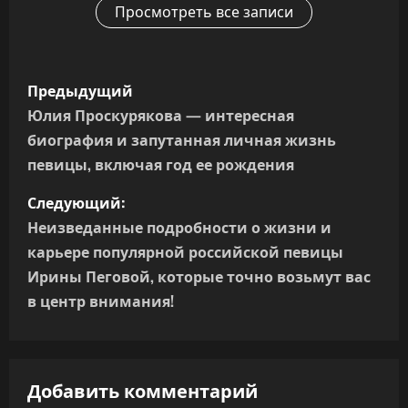
Просмотреть все записи
Н
Предыдущий
а
Юлия Проскурякова — интересная
биография и запутанная личная жизнь
в
певицы, включая год ее рождения
и
Следующий:
г
Неизведанные подробности о жизни и
карьере популярной российской певицы
а
Ирины Пеговой, которые точно возьмут вас
в центр внимания!
ц
и
я
Добавить комментарий