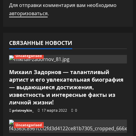
п
Для отправки комментария вам необходимо
авторизоваться
.
о
з
а
СВЯЗАННЫЕ НОВОСТИ
п
Uncategorised
и
Михаил Задорнов — талантливый
артист и его увлекательная биография
с
— выдающиеся достижения,
я
известность и интересные факты из
личной жизни!
м
pristroykin_
17 марта 2022
0
Uncategorised