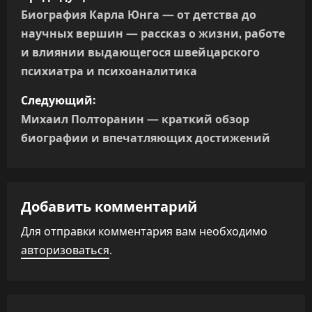
а
Биография Карла Юнга — от детства до
научных вершин — рассказ о жизни, работе
в
и влиянии выдающегося швейцарского
и
психиатра и психоаналитика
г
Следующий:
Михаил Полторанин — краткий обзор
а
биографии и впечатляющих достижений
ц
и
Добавить комментарий
я
Для отправки комментария вам необходимо
п
авторизоваться
.
о
з