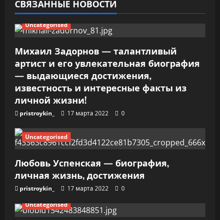
СВЯЗАННЫЕ НОВОСТИ
а
Uncategorised
п
Михаил Задорнов — талантливый
и
артист и его увлекательная биография
— выдающиеся достижения,
с
известность и интересные факты из
я
личной жизни!
pristroykin_
17 марта 2022
0
м
Uncategorised
Любовь Успенская — биография,
личная жизнь, достижения
pristroykin_
17 марта 2022
0
Uncategorised