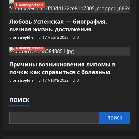
м
Uncategorised
Любовь Успенская — биография,
личная жизнь, достижения
pristroykin_
17 марта 2022
0
Uncategorised
Причины возникновения липомы в
почке: как справиться с болезнью
pristroykin_
17 марта 2022
0
ПОИСК
ПОИСК