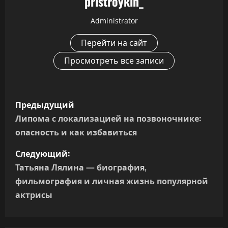
pristroykin_
Administrator
Перейти на сайт
Просмотреть все записи
Н
Предыдущий
а
Липома с локализацией на позвоночнике:
опасность и как избавиться
в
Следующий:
и
Татьяна Лялина — биография,
г
фильмография и личная жизнь популярной
актрисы
а