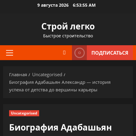
Перейти
9 августа 2026
6:53:56 AM
к
содержимому
Строй легко
Быстрое строительство
ПОДПИСАТЬСЯ
Основное
меню
Главная
Uncategorised
Биография Адабашьян Александр — история
успеха от детства до вершины карьеры
Uncategorised
Биография Адабашьян