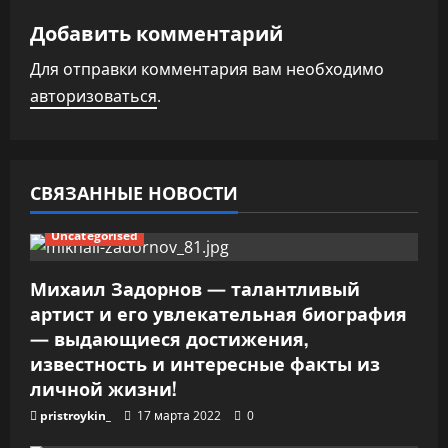
ц
Добавить комментарий
и
Для отправки комментария вам необходимо
я
авторизоваться
.
п
о
СВЯЗАННЫЕ НОВОСТИ
з
Uncategorised
а
п
Михаил Задорнов — талантливый
артист и его увлекательная биография
и
— выдающиеся достижения,
известность и интересные факты из
с
личной жизни!
я
pristroykin_
17 марта 2022
0