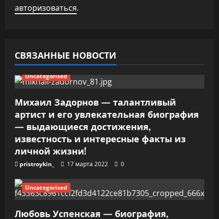
п
авторизоваться
.
о
з
СВЯЗАННЫЕ НОВОСТИ
а
Uncategorised
п
Михаил Задорнов — талантливый
и
артист и его увлекательная биография
— выдающиеся достижения,
с
известность и интересные факты из
я
личной жизни!
pristroykin_
17 марта 2022
0
м
Uncategorised
Любовь Успенская — биография,