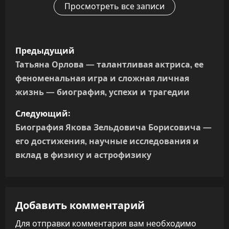
Просмотреть все записи
Н
Предыдущий
а
Татьяна Орлова — талантливая актриса, ее
феноменальная игра и сложная личная
в
жизнь — биография, успехи и трагедии
и
Следующий:
г
Биография Якова Зельдовича Борисовича —
его достижения, научные исследования и
а
вклад в физику и астрофизику
ц
и
Добавить комментарий
я
Для отправки комментария вам необходимо