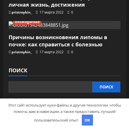
личная жизнь, достижения
pristroykin_
17 марта 2022
0
Uncategorised
Причины возникновения липомы в
почке: как справиться с болезнью
pristroykin_
17 марта 2022
0
ПОИСК
ПОИСК
Этот сайт использует куки-файлы и другие технологии, чтобы
помочь вам в навигации, а также предоставить лучший
ПОСЛЕДНИЕ ЗАПИСИ
пользовательский опыт.
OK