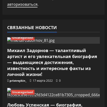
з
авторизоваться
.
а
п
СВЯЗАННЫЕ НОВОСТИ
и
Uncategorised
с
Михаил Задорнов — талантливый
я
артист и его увлекательная биография
— выдающиеся достижения,
м
известность и интересные факты из
личной жизни!
pristroykin_
17 марта 2022
0
Uncategorised
Любовь Успенская — биография,