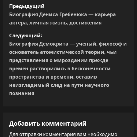
Н
Предыдущий
а
Биография Дениса Гребенюка — карьера
актера, личная жизнь, достижения
в
Следующий:
и
Биография Демокрита — ученый, философ и
г
основатель атомистической теории, чьи
представления о мироздании прежде
а
времен растворились в бесконечности
пространства и времени, оставив
ц
неизгладимый след на пути научного
и
познания
я
п
Добавить комментарий
о
Для отправки комментария вам необходимо