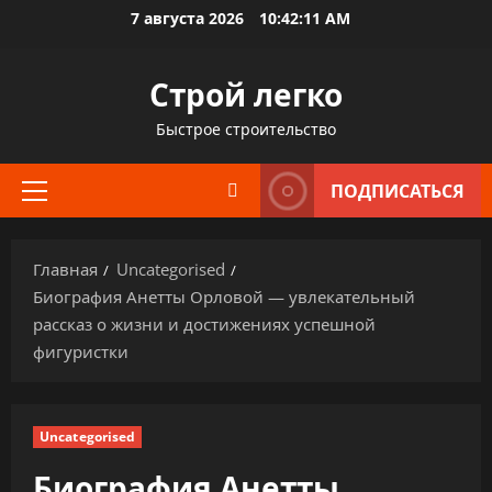
Перейти
7 августа 2026
10:42:12 AM
к
содержимому
Строй легко
Быстрое строительство
ПОДПИСАТЬСЯ
Основное
меню
Главная
Uncategorised
Биография Анетты Орловой — увлекательный
рассказ о жизни и достижениях успешной
фигуристки
Uncategorised
Биография Анетты