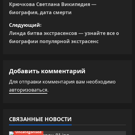
а
Крючкова Светлана Википедия —
биография, дата смерти
в
Следующий:
и
Линда битва экстрасенсов — узнайте все о
г
биографии популярной экстрасенс
а
ц
Добавить комментарий
и
Для отправки комментария вам необходимо
авторизоваться
.
я
п
о
СВЯЗАННЫЕ НОВОСТИ
з
Uncategorised