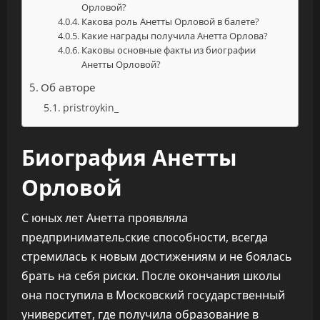
Орловой?
Какова роль Анетты Орловой в балете?
Какие награды получила Анетта Орлова?
Каковы основные факты из биографии
Анетты Орловой?
Об авторе
pristroykin_
Биография Анетты
Орловой
С юных лет Анетта проявляла
предпринимательские способности, всегда
стремилась к новым достижениям и не боялась
брать на себя риски. После окончания школы
она поступила в Московский государственный
университет, где получила образование в