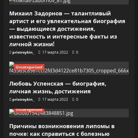
а
Михаил Задорнов — талантливый
п
артист и его увлекательная биография
— выдающиеся достижения,
и
известность и интересные факты из
личной жизни!
с
pristroykin_
17 марта 2022
0
я
Uncategorised
м
Любовь Успенская — биография,
личная жизнь, достижения
pristroykin_
17 марта 2022
0
Uncategorised
Причины возникновения липомы в
почке: как справиться с болезнью