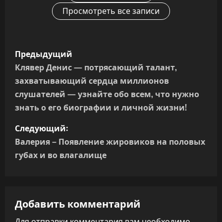
Просмотреть все записи
Н
Предыдущий
а
Клявер Денис — потрясающий талант,
захватывающий сердца миллионов
в
слушателей — узнайте обо всем, что нужно
и
знать о его биографии и личной жизни!
г
Следующий:
Валерия – Появление жировиков на половых
а
губах и во влагалище
ц
и
Добавить комментарий
я
Для отправки комментария вам необходимо