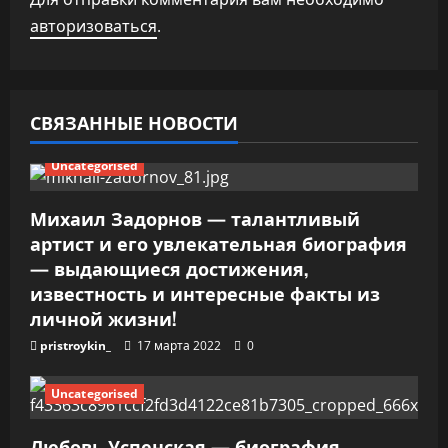
п
авторизоваться
.
о
з
СВЯЗАННЫЕ НОВОСТИ
а
Uncategorised
п
Михаил Задорнов — талантливый
и
артист и его увлекательная биография
— выдающиеся достижения,
с
известность и интересные факты из
я
личной жизни!
pristroykin_
17 марта 2022
0
м
Uncategorised
Любовь Успенская — биография,