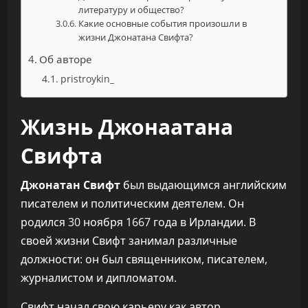
литературу и общество?
Какие основные события произошли в
жизни Джонатана Свифта?
Об авторе
pristroykin_
Жизнь Джонаатана
Свифта
Джонатан Свифт
был выдающимся английским
писателем и политическим деятелем. Он
родился 30 ноября 1667 года в Ирландии. В
своей жизни Свифт занимал различные
должности: он был священником, писателем,
журналистом и дипломатом.
Свифт начал свою карьеру как автор