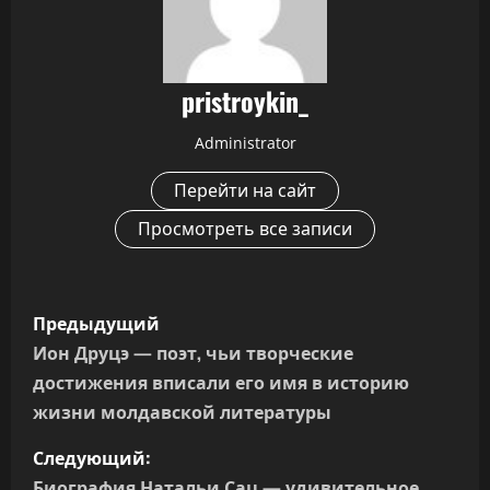
pristroykin_
Administrator
Перейти на сайт
Просмотреть все записи
Н
Предыдущий
а
Ион Друцэ — поэт, чьи творческие
достижения вписали его имя в историю
в
жизни молдавской литературы
и
Следующий:
Биография Натальи Сац — удивительное