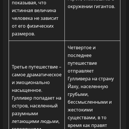
показывая, что
окружении гигантов.
истинная величина
человека не зависит
от его физических
размеров.
Четвертое и
последнее
путешествие
Третье путешествие –
отправляет
самое драматическое
Гулливера на страну
и эмоционально
Йаху, населенную
насыщенное.
грубыми,
Гулливер попадает на
бессмысленными и
остров, населенный
жестокими
разумными
существами, в то
летающими людьми,
время как правят