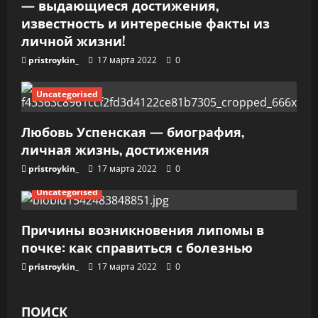
— выдающиеся достижения,
с
известность и интересные факты из
я
личной жизни!
pristroykin_
17 марта 2022
0
м
Uncategorised
Любовь Успенская — биография,
личная жизнь, достижения
pristroykin_
17 марта 2022
0
Uncategorised
Причины возникновения липомы в
почке: как справиться с болезнью
pristroykin_
17 марта 2022
0
ПОИСК