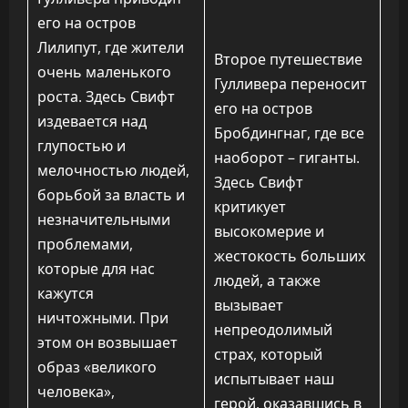
его на остров
Лилипут, где жители
Второе путешествие
очень маленького
Гулливера переносит
роста. Здесь Свифт
его на остров
издевается над
Бробдингнаг, где все
глупостью и
наоборот – гиганты.
мелочностью людей,
Здесь Свифт
борьбой за власть и
критикует
незначительными
высокомерие и
проблемами,
жестокость больших
которые для нас
людей, а также
кажутся
вызывает
ничтожными. При
непреодолимый
этом он возвышает
страх, который
образ «великого
испытывает наш
человека»,
герой, оказавшись в