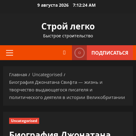
Перейти
9 августа 2026
7:12:25 AM
к
содержимому
Строй легко
Быстрое строительство
ПОДПИСАТЬСЯ
Основное
меню
Главная
Uncategorised
Биография Джонатана Свифта — жизнь и
творчество выдающегося писателя и
политического деятеля в истории Великобритании
Uncategorised
Биография Джонатана