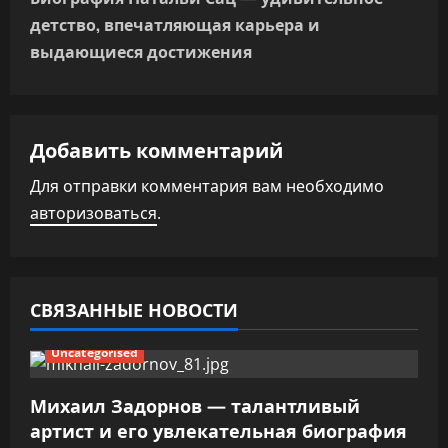
г
детство, впечатляющая карьера и
а
выдающиеся достижения
ц
и
Добавить комментарий
я
Для отправки комментария вам необходимо
п
авторизоваться
.
о
з
СВЯЗАННЫЕ НОВОСТИ
а
Uncategorised
п
Михаил Задорнов — талантливый
и
артист и его увлекательная биография