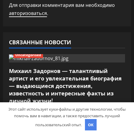
и
Для отправки комментария вам необходимо
авторизоваться
.
я
п
о
СВЯЗАННЫЕ НОВОСТИ
з
Uncategorised
а
Михаил Задорнов — талантливый
п
артист и его увлекательная биография
— выдающиеся достижения,
и
известность и интересные факты из
личной жизни!
с
pristroykin_
17 марта 2022
0
Этот сайт использует куки-файлы и другие технологии, чтобы
я
помочь вам в навигации, а также предоставить лучший
Uncategorised
пользовательский опыт.
OK
м