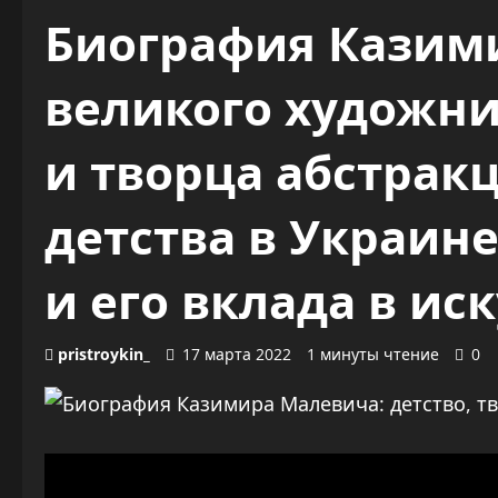
Биография Казим
великого художни
и творца абстрак
детства в Украин
и его вклада в ис
pristroykin_
17 марта 2022
1 минуты чтение
0