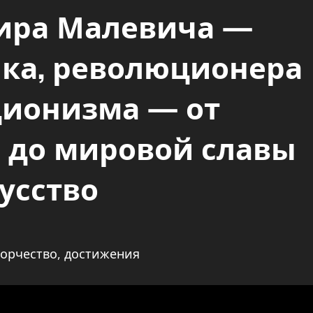
ира Малевича —
ка, революционера
ционизма — от
е до мировой славы
кусство