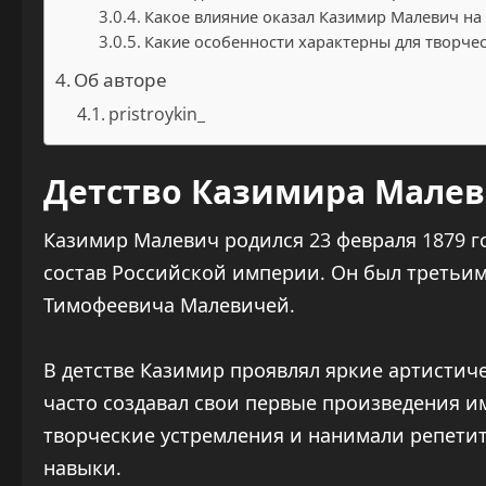
Какое влияние оказал Казимир Малевич на 
Какие особенности характерны для творче
Об авторе
pristroykin_
Детство Казимира Мале
Казимир Малевич родился 23 февраля 1879 го
состав Российской империи. Он был третьи
Тимофеевича Малевичей.
В детстве Казимир проявлял яркие артистич
часто создавал свои первые произведения и
творческие устремления и нанимали репети
навыки.