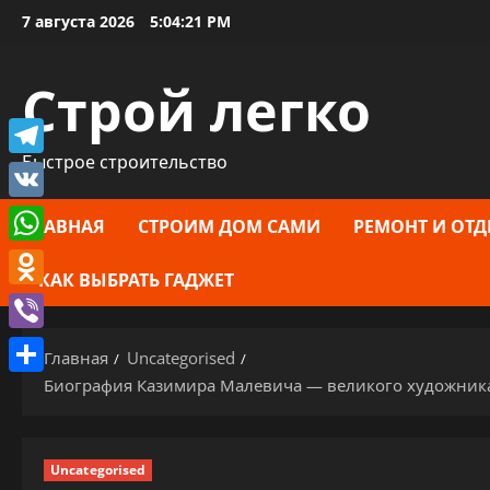
Перейти
7 августа 2026
5:04:22 PM
к
содержимому
Строй легко
Быстрое строительство
Telegram
VK
ГЛАВНАЯ
СТРОИМ ДОМ САМИ
РЕМОНТ И ОТД
WhatsApp
КАК ВЫБРАТЬ ГАДЖЕТ
Odnoklassniki
Viber
Главная
Uncategorised
Биография Казимира Малевича — великого художника,
Отправить
Uncategorised