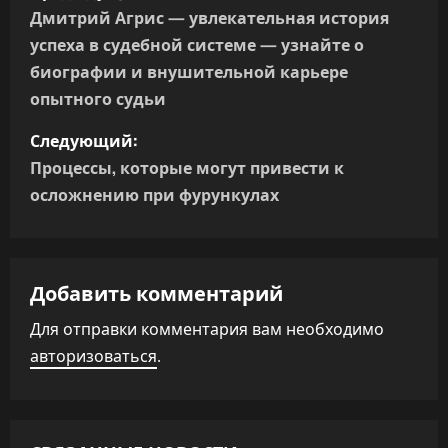
а
Дмитрий Агрис — увлекательная история
успеха в судебной системе — узнайте о
в
биографии и внушительной карьере
и
опытного судьи
г
Следующий:
Процессы, которые могут привести к
а
осложнению при фурункулах
ц
и
Добавить комментарий
я
Для отправки комментария вам необходимо
п
авторизоваться
.
о
з