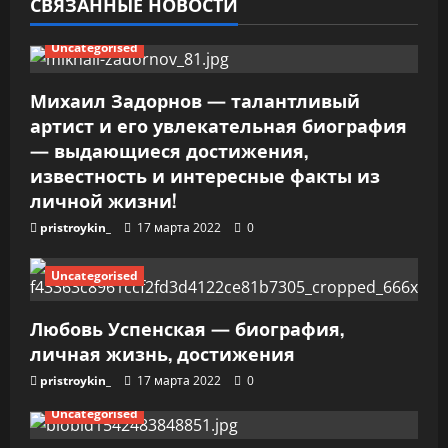
СВЯЗАННЫЕ НОВОСТИ
а
Uncategorised
п
Михаил Задорнов — талантливый
и
артист и его увлекательная биография
— выдающиеся достижения,
с
известность и интересные факты из
я
личной жизни!
pristroykin_
17 марта 2022
0
м
Uncategorised
Любовь Успенская — биография,
личная жизнь, достижения
pristroykin_
17 марта 2022
0
Uncategorised