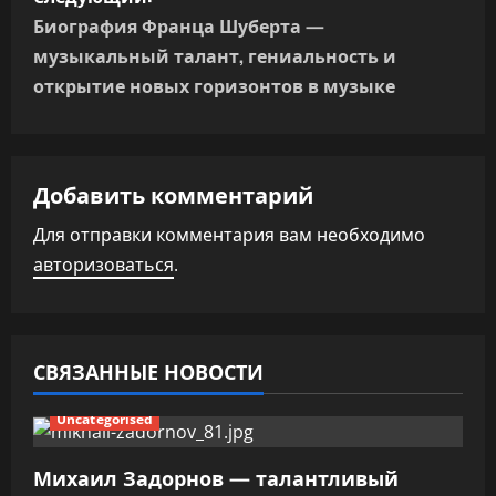
г
Биография Франца Шуберта —
а
музыкальный талант, гениальность и
открытие новых горизонтов в музыке
ц
и
я
Добавить комментарий
п
Для отправки комментария вам необходимо
авторизоваться
.
о
з
а
СВЯЗАННЫЕ НОВОСТИ
п
Uncategorised
и
Михаил Задорнов — талантливый