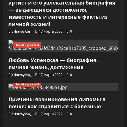
артист и его увлекательная биография
с
— выдающиеся достижения,
я
известность и интересные факты из
личной жизни!
м
pristroykin_
17 марта 2022
0
Uncategorised
Любовь Успенская — биография,
личная жизнь, достижения
pristroykin_
17 марта 2022
0
Uncategorised
Причины возникновения липомы в
почке: как справиться с болезнью
pristroykin_
17 марта 2022
0