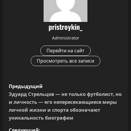
pristroykin_
Administrator
Перейти на сайт
Просмотреть все записи
Н
Предыдущий
а
Эдуард Стрельцов — не только футболист, но
и личность — его непересекающиеся миры
в
личной жизни и спорта обозначают
и
уникальность биографии
Следующий: