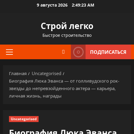
Перейти
9 августа 2026
2:49:24 AM
к
содержимому
Строй легко
Быстрое строительство
ПОДПИСАТЬСЯ
Основное
меню
Главная
Uncategorised
Биография Люка Эванса — от голливудского рок-
звезды до непревзойденного актера — карьера,
личная жизнь, награды
Uncategorised
Биография Люка Эванса