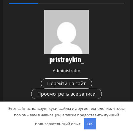
pristroykin_
Administrator
Перейти на сайт
Просмотреть все записи
Этот сайт использует куки-файлы и другие технологии, чтобы
Н
помочь вам в навигации, а также предоставить лучший
Предыдущий
пользовательский опыт.
OK
а
Илья Мительман биография и достижения