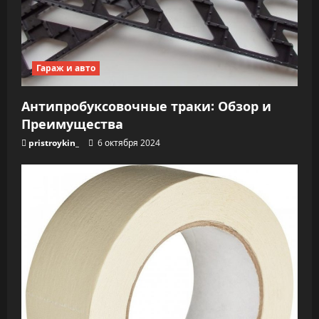
и
с
Гараж и авто
я
Антипробуксовочные траки: Обзор и
м
Преимущества
pristroykin_
6 октября 2024