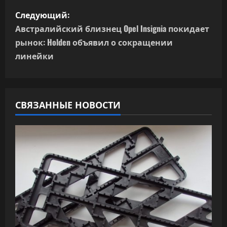
и
Следующий:
г
Австралийский близнец Opel Insignia покидает
рынок: Holden объявил о сокращении
а
линейки
ц
и
СВЯЗАННЫЕ НОВОСТИ
я
п
о
з
а
п