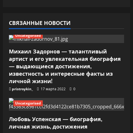
о
з
СВЯЗАННЫЕ НОВОСТИ
а
Uncategorised
п
Михаил Задорнов — талантливый
и
артист и его увлекательная биография
— выдающиеся достижения,
с
известность и интересные факты из
я
личной жизни!
pristroykin_
17 марта 2022
0
м
Uncategorised
Любовь Успенская — биография,
личная жизнь, достижения