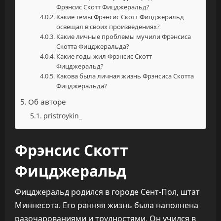
Фрэнсис Скотт Фицджеральд?
Какие темы Фрэнсис Скотт Фицджеральд
освещал в своих произведениях?
Какие личные проблемы мучили Фрэнсиса
Скотта Фицджеральда?
Какие годы жил Фрэнсис Скотт
Фицджеральд?
Какова была личная жизнь Фрэнсиса Скотта
Фицджеральда?
Об авторе
pristroykin_
Фрэнсис Скотт
Фицджеральд
Фицджеральд родился в городе Сент-Пол, штат
Миннесота. Его ранняя жизнь была наполнена
разочарованиями и трудностями. Он учился в