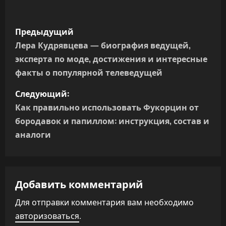
Н
Предыдущий
а
Лера Кудрявцева — биография ведущей,
эксперта по моде, достижения и интересные
в
факты о популярной телеведущей
и
Следующий:
г
Как правильно использовать Фукорцин от
бородавок и папиллом: инструкция, состав и
а
аналоги
ц
и
Добавить комментарий
я
Для отправки комментария вам необходимо
п
авторизоваться
.