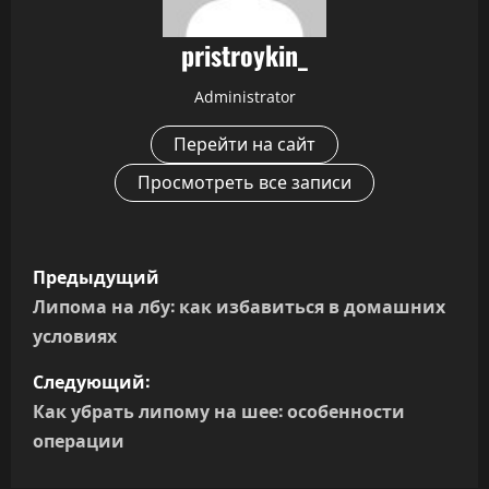
pristroykin_
Administrator
Перейти на сайт
Просмотреть все записи
Н
Предыдущий
а
Липома на лбу: как избавиться в домашних
условиях
в
Следующий:
и
Как убрать липому на шее: особенности
г
операции