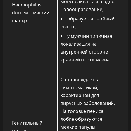
могут сливаться в одно
Haemophilus
новообразование;
ducreyi – мягкий
образуется гнойный
шанкр
выпот;
у мужчин типичная
локализация на
внутренней стороне
крайней плоти члена.
Сопровождается
симптоматикой,
характерной для
вирусных заболеваний.
На головке пениса,
лобке образуются
Генитальный
мелкие папулы,
герпес