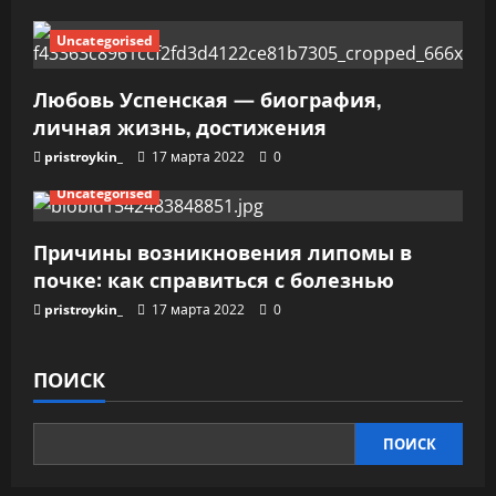
я
Uncategorised
м
Любовь Успенская — биография,
личная жизнь, достижения
pristroykin_
17 марта 2022
0
Uncategorised
Причины возникновения липомы в
почке: как справиться с болезнью
pristroykin_
17 марта 2022
0
ПОИСК
ПОИСК