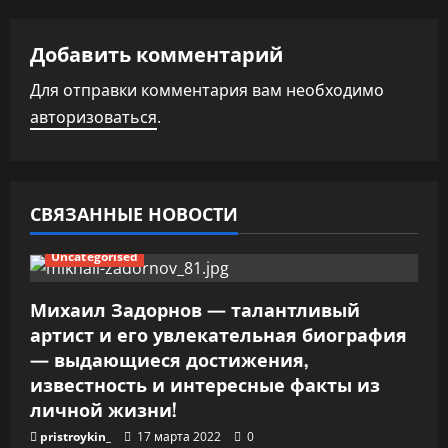
а
ц
Добавить комментарий
и
Для отправки комментария вам необходимо
авторизоваться
.
я
п
о
СВЯЗАННЫЕ НОВОСТИ
з
Uncategorised
а
Михаил Задорнов — талантливый
п
артист и его увлекательная биография
— выдающиеся достижения,
и
известность и интересные факты из
личной жизни!
с
pristroykin_
17 марта 2022
0