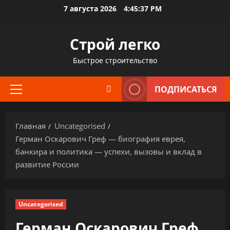
Перейти
7 августа 2026
4:45:38 PM
к
содержимому
Строй легко
Быстрое строительство
ПОДПИСАТЬСЯ
Основное
меню
Главная
Uncategorised
Герман Оскарович Греф — биография еврея,
банкира и политика — успехи, вызовы и вклад в
развитие России
Uncategorised
Герман Оскарович Греф