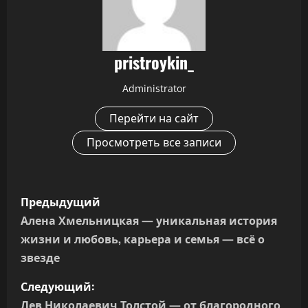
pristroykin_
Administrator
Перейти на сайт
Просмотреть все записи
Н
Предыдущий
а
Алена Хмельницкая — уникальная история
жизни и любовь, карьера и семья — всё о
в
звезде
и
Следующий:
Лев Николаевич Толстой — от благородного