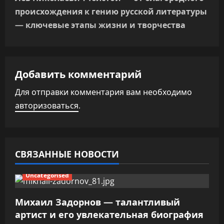
г
происхождения к гению русской литературы
а
— ключевые этапы жизни и творчества
ц
и
Добавить комментарий
я
Для отправки комментария вам необходимо
п
авторизоваться
.
о
з
СВЯЗАННЫЕ НОВОСТИ
а
Uncategorised
п
Михаил Задорнов — талантливый
и
артист и его увлекательная биография