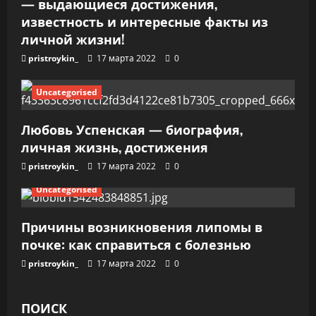
— выдающиеся достижения,
с
известность и интересные факты из
я
личной жизни!
pristroykin_
17 марта 2022
0
м
Uncategorised
Любовь Успенская — биография,
личная жизнь, достижения
pristroykin_
17 марта 2022
0
Uncategorised
Причины возникновения липомы в
почке: как справиться с болезнью
pristroykin_
17 марта 2022
0
ПОИСК