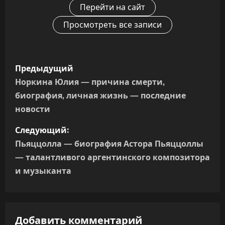
Перейти на сайт
Просмотреть все записи
Н
Предыдущий
а
Норкина Юлия — причина смерти,
биография, личная жизнь — последние
в
новости
и
Следующий:
г
Пьяццолла — биография Астора Пьяццоллы
— талантливого аргентинского композитора
а
и музыканта
ц
и
Добавить комментарий