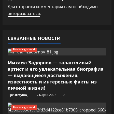
я
Для отправки комментария вам необходимо
п
авторизоваться
.
о
з
СВЯЗАННЫЕ НОВОСТИ
а
Uncategorised
п
Михаил Задорнов — талантливый
и
артист и его увлекательная биография
— выдающиеся достижения,
с
известность и интересные факты из
я
личной жизни!
pristroykin_
17 марта 2022
0
м
Uncategorised