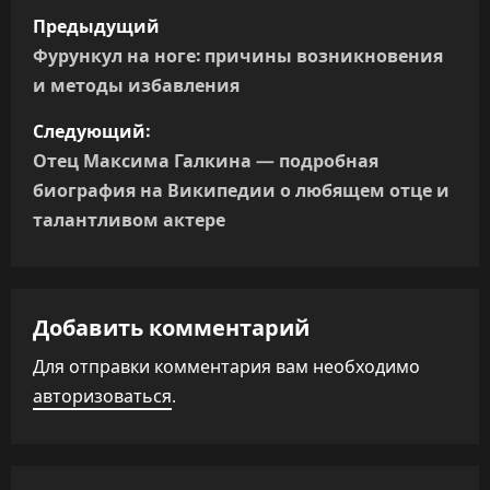
Н
Предыдущий
а
Фурункул на ноге: причины возникновения
и методы избавления
в
Следующий:
и
Отец Максима Галкина — подробная
г
биография на Википедии о любящем отце и
талантливом актере
а
ц
Добавить комментарий
и
Для отправки комментария вам необходимо
я
авторизоваться
.
п
о