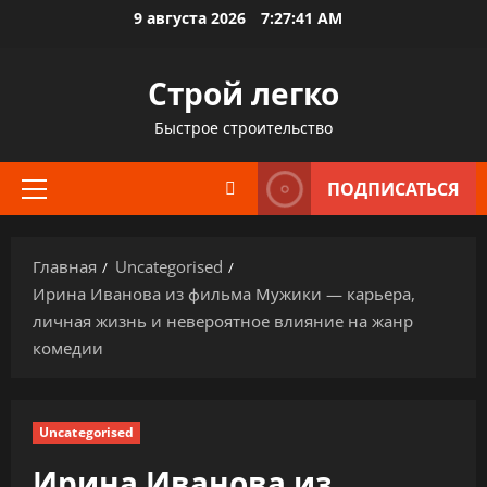
Перейти
9 августа 2026
7:27:42 AM
к
содержимому
Строй легко
Быстрое строительство
ПОДПИСАТЬСЯ
Основное
меню
Главная
Uncategorised
Ирина Иванова из фильма Мужики — карьера,
личная жизнь и невероятное влияние на жанр
комедии
Uncategorised
Ирина Иванова из