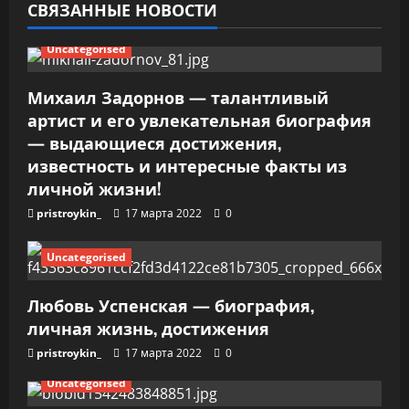
СВЯЗАННЫЕ НОВОСТИ
з
Uncategorised
а
п
Михаил Задорнов — талантливый
артист и его увлекательная биография
и
— выдающиеся достижения,
известность и интересные факты из
с
личной жизни!
я
pristroykin_
17 марта 2022
0
м
Uncategorised
Любовь Успенская — биография,
личная жизнь, достижения
pristroykin_
17 марта 2022
0
Uncategorised