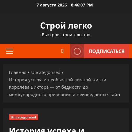
Перейти
7 августа 2026
8:46:08 PM
к
содержимому
Строй легко
Быстрое строительство
ПОДПИСАТЬСЯ
Основное
меню
Главная
Uncategorised
История успеха и необычной личной жизни
Королёва Виктора — от бедности до
международного признания и неизведанных тайн
Uncategorised
История успеха и