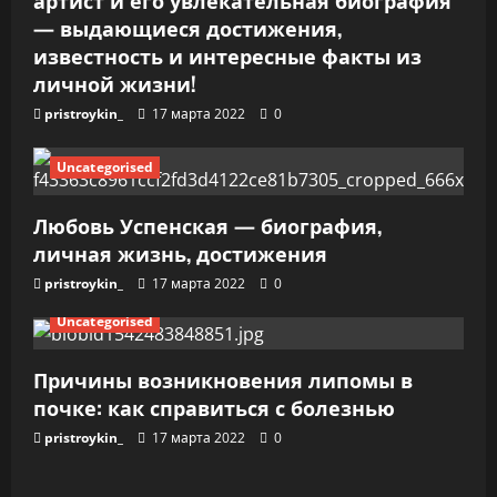
артист и его увлекательная биография
с
— выдающиеся достижения,
я
известность и интересные факты из
личной жизни!
м
pristroykin_
17 марта 2022
0
Uncategorised
Любовь Успенская — биография,
личная жизнь, достижения
pristroykin_
17 марта 2022
0
Uncategorised
Причины возникновения липомы в
почке: как справиться с болезнью
pristroykin_
17 марта 2022
0