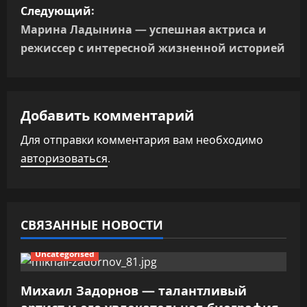
Следующий:
а
Марина Ладынина — успешная актриса и
режиссер с интересной жизненной историей
ц
и
я
Добавить комментарий
п
Для отправки комментария вам необходимо
авторизоваться
.
о
з
а
СВЯЗАННЫЕ НОВОСТИ
п
Uncategorised
и
Михаил Задорнов — талантливый