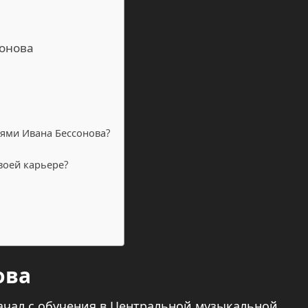
сонова
ями Ивана Бессонова?
воей карьере?
ова
ачал с обучения в Центральной музыкальной