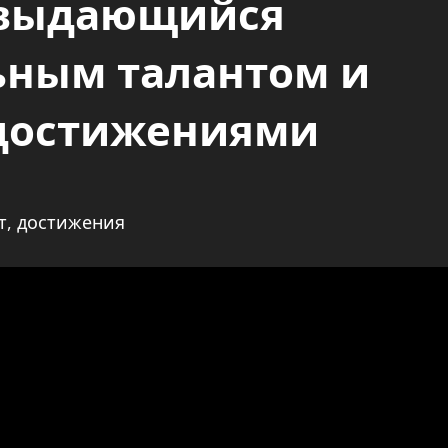
 выдающийся
ьным талантом и
достижениями