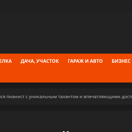
ЕЛКА
ДАЧА, УЧАСТОК
ГАРАЖ И АВТО
БИЗНЕС
ся пианист с уникальным талантом и впечатляющими дос