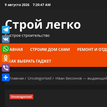
Перейти
9 августа 2026
7:20:48 AM
к
содержимому
Строй легко
Быстрое строительство
Telegram
VK
ГЛАВНАЯ
СТРОИМ ДОМ САМИ
РЕМОНТ И ОТД
WhatsApp
КАК ВЫБРАТЬ ГАДЖЕТ
Odnoklassniki
Viber
Главная
Uncategorised
Иван Бессонов — выдающий
Отправить
Uncategorised