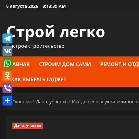
Перейти
8 августа 2026
8:13:41 AM
к
содержимому
Строй легко
Быстрое строительство
Telegram
VK
ГЛАВНАЯ
СТРОИМ ДОМ САМИ
РЕМОНТ И ОТД
WhatsApp
КАК ВЫБРАТЬ ГАДЖЕТ
Odnoklassniki
Viber
Главная
Дача, участок
Как дешево звукоизолироват
Отправить
Дача, участок