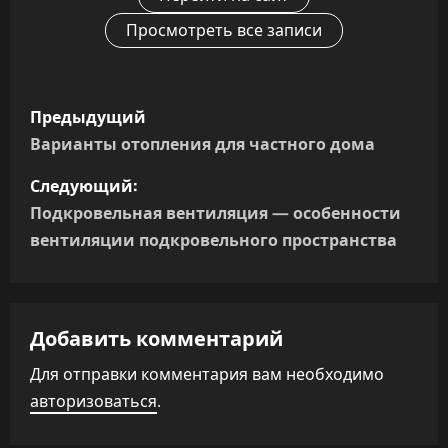
Просмотреть все записи
Н
Предыдущий
а
Варианты отопления для частного дома
в
Следующий:
Подкровельная вентиляция — особенности
и
вентиляции подкровельного пространства
г
а
Добавить комментарий
ц
Для отправки комментария вам необходимо
и
авторизоваться
.
я