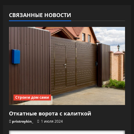
п
СВЯЗАННЫЕ НОВОСТИ
о
з
а
п
и
с
я
Строим дом сами
м
Откатные ворота с калиткой
pristroykin_
1 июля 2024