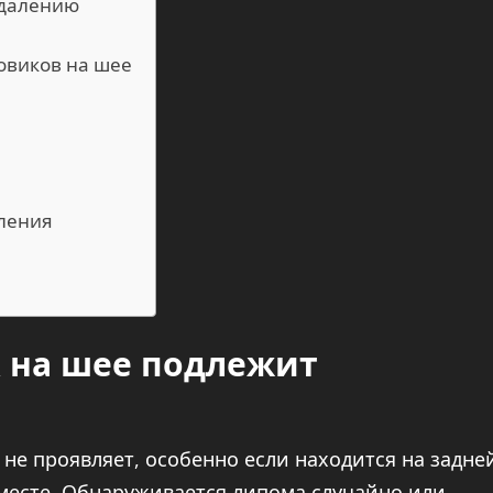
удалению
овиков на шее
ления
к на шее подлежит
не проявляет, особенно если находится на задне
 месте. Обнаруживается липома случайно или