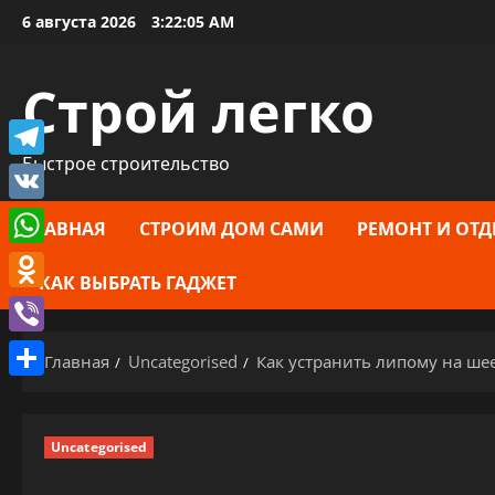
Перейти
6 августа 2026
3:22:06 AM
к
содержимому
Строй легко
Быстрое строительство
Telegram
VK
ГЛАВНАЯ
СТРОИМ ДОМ САМИ
РЕМОНТ И ОТД
WhatsApp
КАК ВЫБРАТЬ ГАДЖЕТ
Odnoklassniki
Viber
Главная
Uncategorised
Как устранить липому на ше
Отправить
Uncategorised