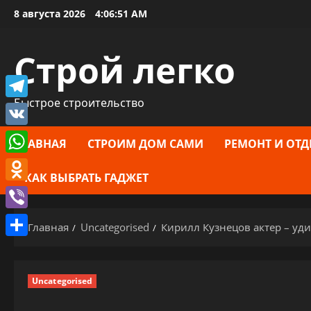
Перейти
8 августа 2026
4:06:52 AM
к
содержимому
Строй легко
Быстрое строительство
Telegram
VK
ГЛАВНАЯ
СТРОИМ ДОМ САМИ
РЕМОНТ И ОТД
WhatsApp
КАК ВЫБРАТЬ ГАДЖЕТ
Odnoklassniki
Viber
Главная
Uncategorised
Кирилл Кузнецов актер – уд
Отправить
Uncategorised