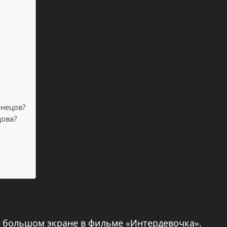
знецов?
цова?
а большом экране в фильме «Интердевочка».