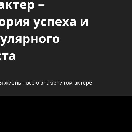
актер –
ория успеха и
улярного
ста