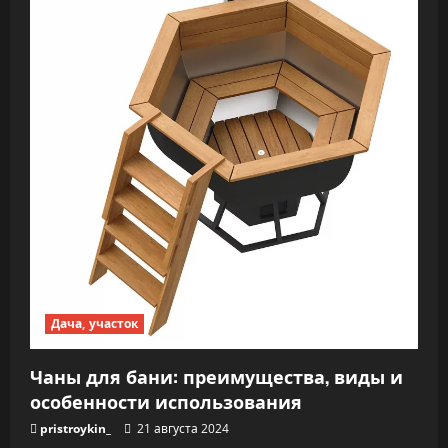
с
я
м
Дача, участок
Чаны для бани: преимущества, виды и
особенности использования
pristroykin_
21 августа 2024