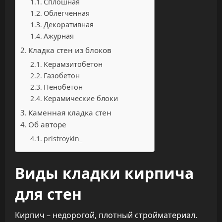
Сплошная
Облегченная
Декоративная
Ажурная
Кладка стен из блоков
Керамзитобетон
Газобетон
Пенобетон
Керамические блоки
Каменная кладка стен
Об авторе
pristroykin_
Виды кладки кирпича
для стен
Кирпич – недорогой, плотный стройматериал.