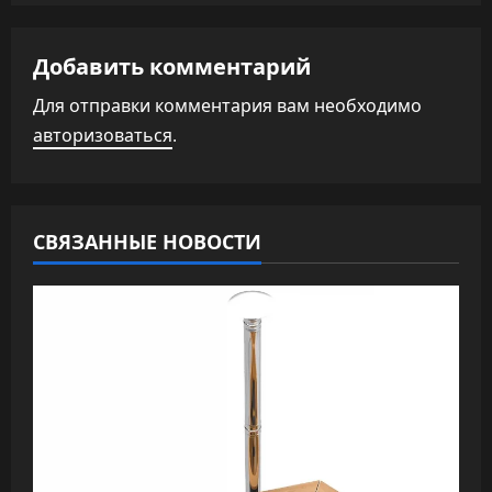
а
Добавить комментарий
ц
Для отправки комментария вам необходимо
и
авторизоваться
.
я
п
СВЯЗАННЫЕ НОВОСТИ
о
з
а
п
и