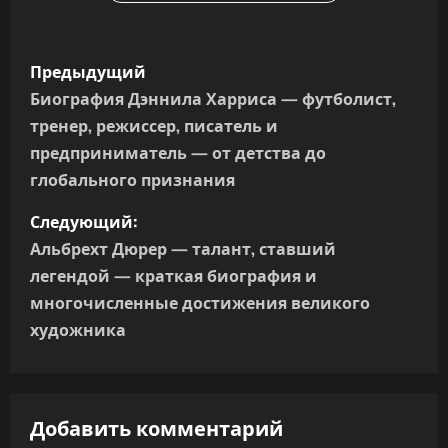
Н
Предыдущий
а
Биография Дэннила Харриса — футболист,
тренер, режиссер, писатель и
в
предприниматель — от детства до
и
глобального признания
г
Следующий:
Альбрехт Дюрер — талант, ставший
а
легендой — краткая биография и
многочисленные достижения великого
ц
художника
и
я
Добавить комментарий
п