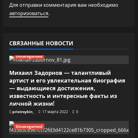
Для отправки комментария вам необходимо
о
авторизоваться
.
з
а
СВЯЗАННЫЕ НОВОСТИ
п
Uncategorised
и
с
Михаил Задорнов — талантливый
артист и его увлекательная биография
я
— выдающиеся достижения,
известность и интересные факты из
м
личной жизни!
pristroykin_
17 марта 2022
0
Uncategorised