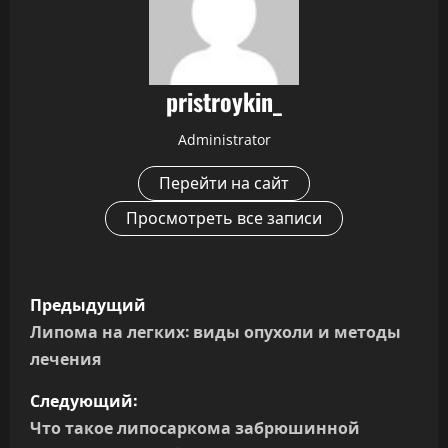
pristroykin_
Administrator
Перейти на сайт
Просмотреть все записи
Н
Предыдущий
а
Липома на легких: виды опухоли и методы
лечения
в
Следующий:
и
Что такое липосаркома забрюшинной