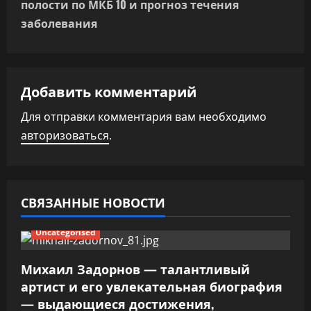
г
полости по МКБ 10 и прогноз течения
заболевания
а
ц
Добавить комментарий
и
Для отправки комментария вам необходимо
я
авторизоваться
.
п
о
СВЯЗАННЫЕ НОВОСТИ
з
Uncategorised
а
п
Михаил Задорнов — талантливый
артист и его увлекательная биография
и
— выдающиеся достижения,