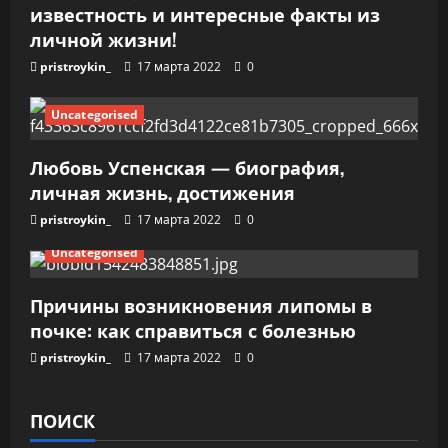
известность и интересные факты из
с
личной жизни!
я
pristroykin_
17 марта 2022
0
м
Uncategorised
Любовь Успенская — биография,
личная жизнь, достижения
pristroykin_
17 марта 2022
0
Uncategorised
Причины возникновения липомы в
почке: как справиться с болезнью
pristroykin_
17 марта 2022
0
ПОИСК