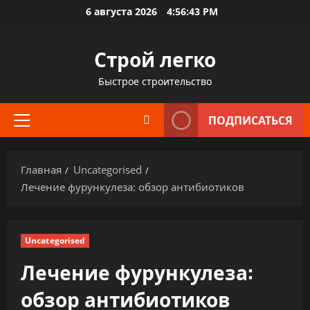
Перейти
6 августа 2026
4:56:44 PM
к
содержимому
Строй легко
Быстрое строительство
ПОДПИСАТЬСЯ
Основное
меню
Главная
Uncategorised
Лечение фурункулеза: обзор антибиотиков
Uncategorised
Лечение фурункулеза:
обзор антибиотиков