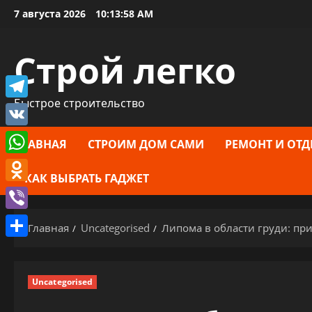
Перейти
7 августа 2026
10:13:59 AM
к
содержимому
Строй легко
Быстрое строительство
Telegram
VK
ГЛАВНАЯ
СТРОИМ ДОМ САМИ
РЕМОНТ И ОТД
WhatsApp
КАК ВЫБРАТЬ ГАДЖЕТ
Odnoklassniki
Viber
Главная
Uncategorised
Липома в области груди: пр
Отправить
Uncategorised