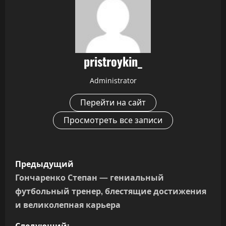
pristroykin_
Administrator
Перейти на сайт
Просмотреть все записи
Н
Предыдущий
а
Гончаренко Степан — гениальный
футбольный тренер, блестящие достижения
в
и великолепная карьера
и
Следующий: