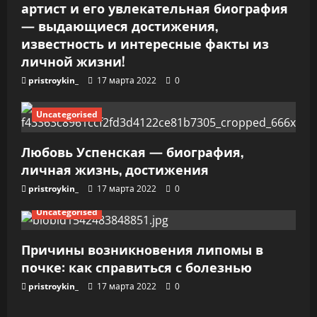
и
артист и его увлекательная биография
— выдающиеся достижения,
с
известность и интересные факты из
я
личной жизни!
pristroykin_
17 марта 2022
0
м
Uncategorised
Любовь Успенская — биография,
личная жизнь, достижения
pristroykin_
17 марта 2022
0
Uncategorised
Причины возникновения липомы в
почке: как справиться с болезнью
pristroykin_
17 марта 2022
0