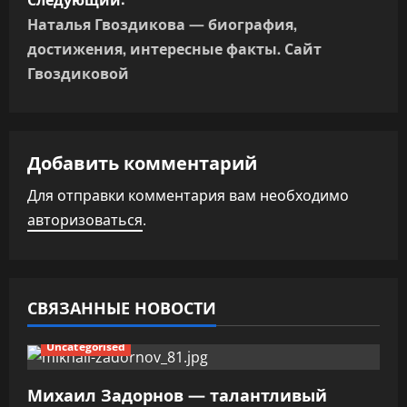
г
Наталья Гвоздикова — биография,
достижения, интересные факты. Сайт
а
Гвоздиковой
ц
и
Добавить комментарий
я
Для отправки комментария вам необходимо
п
авторизоваться
.
о
з
СВЯЗАННЫЕ НОВОСТИ
а
Uncategorised
п
Михаил Задорнов — талантливый