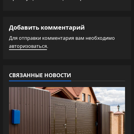
и
г
а
Добавить комментарий
Для отправки комментария вам необходимо
ц
авторизоваться
.
и
я
СВЯЗАННЫЕ НОВОСТИ
п
о
з
а
п