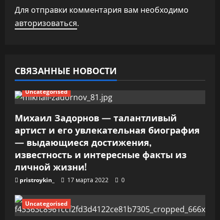
и
Для отправки комментария вам необходимо
авторизоваться
.
я
п
о
СВЯЗАННЫЕ НОВОСТИ
з
Uncategorised
а
Михаил Задорнов — талантливый
п
артист и его увлекательная биография
— выдающиеся достижения,
и
известность и интересные факты из
личной жизни!
с
pristroykin_
17 марта 2022
0
я
Uncategorised
м