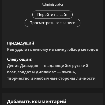
Administrator
Перейти на сайт
Просмотреть все записи
Н
Предыдущий
а
Как удалить липому на спину: обзор методов
в
Следующий:
Денис Давыдов — выдающийся русский
и
поэт, солдат и дипломат — жизнь,
г
творчество и необычные стороны личности
а
ц
Добавить комментарий