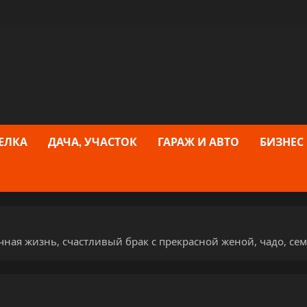
ЕЛКА
ДАЧА, УЧАСТОК
ГАРАЖ И АВТО
БИЗНЕС
чная жизнь, счастливый брак с прекрасной женой, чадо, с