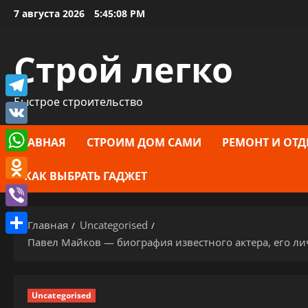
Перейти
7 августа 2026
5:45:09 PM
к
содержимому
Строй легко
Быстрое строительство
Telegram
VK
ГЛАВНАЯ
СТРОИМ ДОМ САМИ
РЕМОНТ И ОТД
WhatsApp
КАК ВЫБРАТЬ ГАДЖЕТ
Odnoklassniki
Viber
Главная
Uncategorised
Павел Майков — биография известного актера, его ли
Отправить
Uncategorised