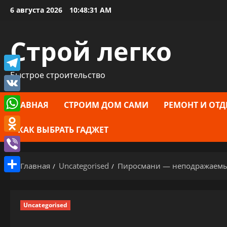
Перейти
6 августа 2026
10:48:32 AM
к
содержимому
Строй легко
Быстрое строительство
Telegram
VK
ГЛАВНАЯ
СТРОИМ ДОМ САМИ
РЕМОНТ И ОТД
WhatsApp
КАК ВЫБРАТЬ ГАДЖЕТ
Odnoklassniki
Viber
Главная
Uncategorised
Пиросмани — неподражаемый
Отправить
Uncategorised