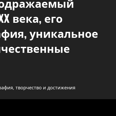
подражаемый
X века, его
фия, уникальное
ичественные