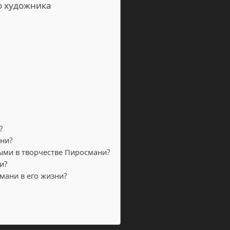
о художника
?
ни?
ыми в творчестве Пиросмани?
и?
мани в его жизни?