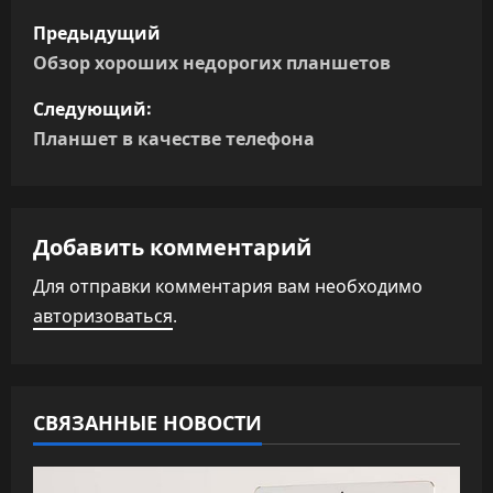
Н
Предыдущий
а
Обзор хороших недорогих планшетов
в
Следующий:
Планшет в качестве телефона
и
г
а
Добавить комментарий
Для отправки комментария вам необходимо
ц
авторизоваться
.
и
я
СВЯЗАННЫЕ НОВОСТИ
п
о