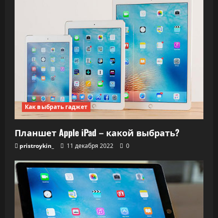
з
а
п
и
с
Как выбрать гаджет
я
Планшет Apple iPad – какой выбрать?
м
pristroykin_
11 декабря 2022
0