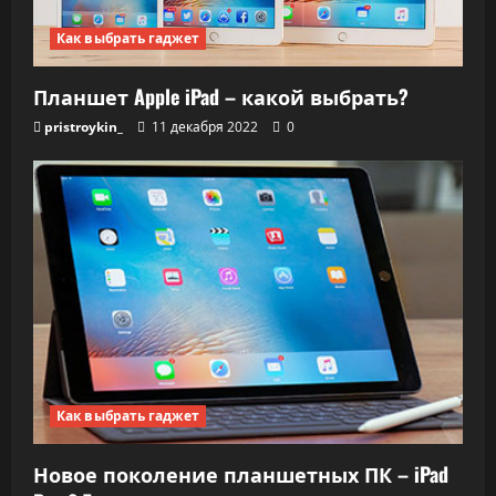
с
Как выбрать гаджет
я
Планшет Apple iPad – какой выбрать?
м
pristroykin_
11 декабря 2022
0
Как выбрать гаджет
Новое поколение планшетных ПК – iPad