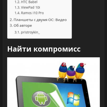
HTC Babel
ViewPad 10i
Ramos i10 Pro
Планшеты с двумя ОС: Видео
Об авторе
pristroykin_
Найти компромисс