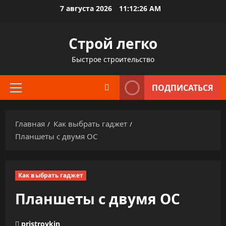
Перейти
7 августа 2026
11:12:27 AM
к
содержимому
Строй легко
Быстрое строительство
ПОДПИСАТЬСЯ
Основное
меню
Главная
Как выбрать гаджет
Планшеты с двумя ОС
Как выбрать гаджет
Планшеты с двумя ОС
pristroykin_