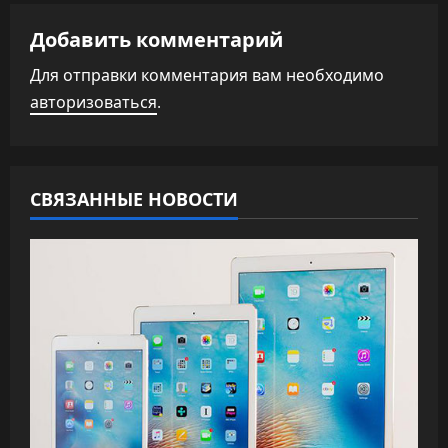
г
а
Добавить комментарий
Для отправки комментария вам необходимо
ц
авторизоваться
.
и
я
СВЯЗАННЫЕ НОВОСТИ
п
о
з
а
п
и