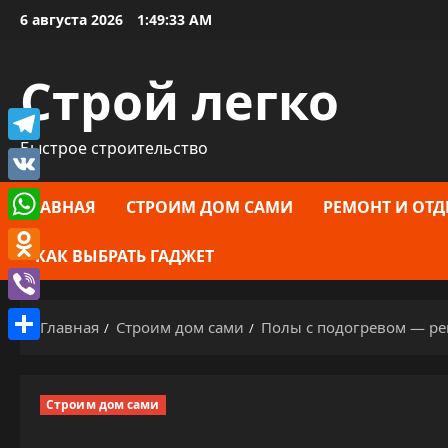
Перейти
6 августа 2026
1:49:34 AM
к
содержимому
Строй легко
Быстрое строительство
Telegram
VK
ГЛАВНАЯ
СТРОИМ ДОМ САМИ
РЕМОНТ И ОТД
WhatsApp
КАК ВЫБРАТЬ ГАДЖЕТ
Odnoklassniki
Viber
Главная
Строим дом сами
Полы с подогревом — ре
Отправить
Строим дом сами