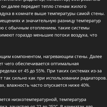
 он далее передает тепло стенам жилого
здуха в комнате выше температуры самой стены.
омещениях и значительную разницу температур
нию с обычным отоплением, такие системы
имеют гораздо меньшие потоки воздуха, что
ющим компонентом, нагревающим стены. Далее
чет чего обеспечивается оптимальная
еделах от 45 до 55%. При таких системах из-за
т так сильно как при использовании радиаторов.
х, влажность часто опускается ниже 40%.
яется низкотемпературной, температура
а, зачастую от 22 до 25°C. В комнатах для