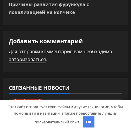
Причины развития фурункула с
ц
локализацией на копчике
и
я
Добавить комментарий
п
Для отправки комментария вам необходимо
о
авторизоваться
.
з
а
СВЯЗАННЫЕ НОВОСТИ
п
Uncategorised
и
Этот сайт использует куки-файлы и другие технологии, чтобы
помочь вам в навигации, а также предоставить лучший
с
Михаил Задорнов — талантливый
артист и его увлекательная биография
пользовательский опыт.
OK
я
— выдающиеся достижения,