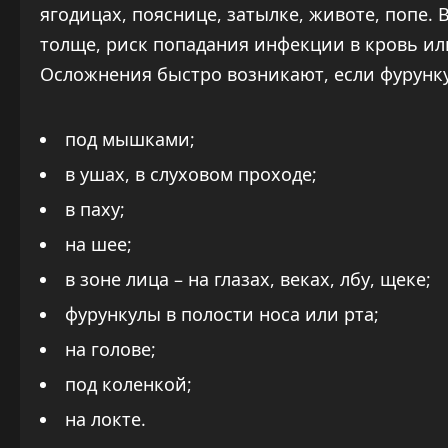
ягодицах, пояснице, затылке, животе, попе. 
толще, риск попадания инфекции в кровь и
Осложнения быстро возникают, если фурункул
под мышками;
в ушах, в слуховом проходе;
в паху;
на шее;
в зоне лица – на глазах, веках, лбу, щеке;
фурункулы в полости носа или рта;
на голове;
под коленкой;
на локте.