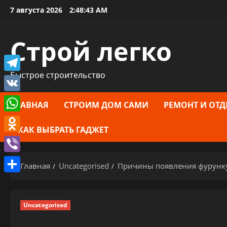
Перейти
7 августа 2026
2:48:44 AM
к
содержимому
Строй легко
Быстрое строительство
Telegram
VK
ГЛАВНАЯ
СТРОИМ ДОМ САМИ
РЕМОНТ И ОТД
WhatsApp
КАК ВЫБРАТЬ ГАДЖЕТ
Odnoklassniki
Viber
Главная
Uncategorised
Причины появления фурунку
Отправить
Uncategorised