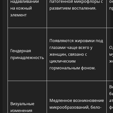
надавливании
патогенной микрофлоры с
о
на кожный
развитием воспаления.
п
элемент
Появляются жировики под
глазами чаще всего у
О
Гендерная
женщин, связано с
м
принадлежность
циклическим
ж
гормональным фоном.
В
б
Медленное возникновение
а
Визуальные
микрообразований, бело-
ф
изменения