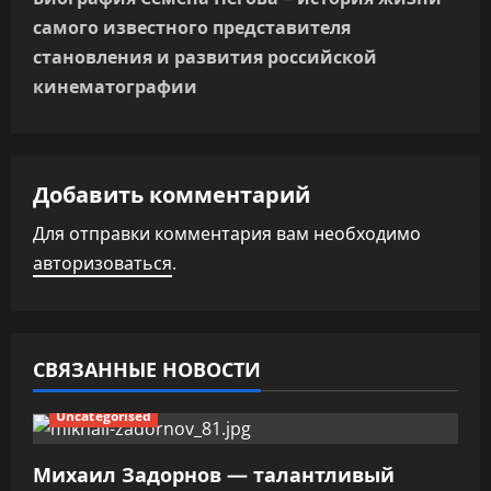
г
самого известного представителя
а
становления и развития российской
кинематографии
ц
и
я
Добавить комментарий
п
Для отправки комментария вам необходимо
авторизоваться
.
о
з
а
СВЯЗАННЫЕ НОВОСТИ
п
Uncategorised
и
Михаил Задорнов — талантливый