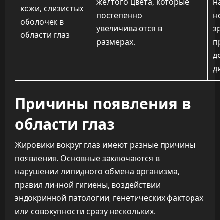
желтого цвета, которые
н
кожи, слизистых
постепенно
н
оболочек в
увеличиваются в
з
области глаз
размерах.
п
д
д
Причины появления в
области глаз
Жировики вокруг глаз имеют разные причины
появления. Основные заключаются в
нарушении липидного обмена организма,
правил личной гигиены, воздействии
эндокринной патологии, генетических факторах
или совокупности сразу нескольких.