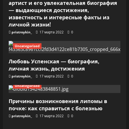
артист и его увлекательная биография
с
— выдающиеся достижения,
я
известность и интересные факты из
личной жизни!
м
pristroykin_
17 марта 2022
0
Uncategorised
Любовь Успенская — биография,
личная жизнь, достижения
pristroykin_
17 марта 2022
0
Uncategorised
Причины возникновения липомы в
почке: как справиться с болезнью
pristroykin_
17 марта 2022
0