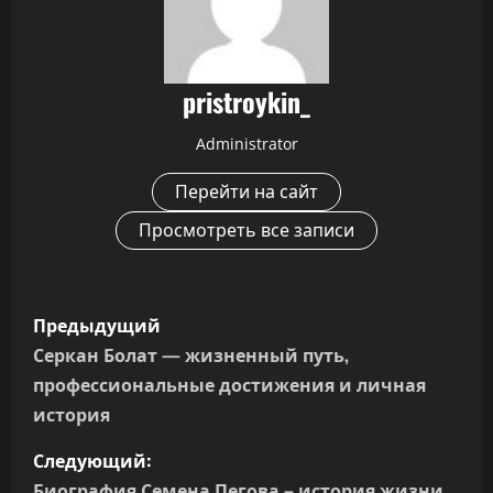
pristroykin_
Administrator
Перейти на сайт
Просмотреть все записи
Н
Предыдущий
а
Серкан Болат — жизненный путь,
профессиональные достижения и личная
в
история
и
Следующий:
Биография Семена Пегова – история жизни