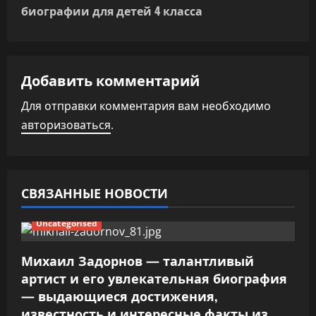
биографии для детей 4 класса
а
ц
Добавить комментарий
и
Для отправки комментария вам необходимо
я
авторизоваться
.
п
о
СВЯЗАННЫЕ НОВОСТИ
з
Uncategorised
а
п
Михаил Задорнов — талантливый
артист и его увлекательная биография
и
— выдающиеся достижения,
известность и интересные факты из