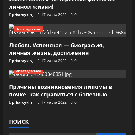
с
личной жизни!
я
pristroykin_
17 марта 2022
0
м
Uncategorised
Любовь Успенская — биография,
личная жизнь, достижения
pristroykin_
17 марта 2022
0
Uncategorised
Причины возникновения липомы в
почке: как справиться с болезнью
pristroykin_
17 марта 2022
0
ПОИСК