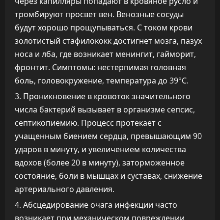
через капилляры попадают в кровяное русло и
тромбируют просвет вен. Венозные сосуды
будут хорошо прощупываться. С током крови
золотистый стафилококк достигнет мозга, пазух
носа и лба, где возникает менингит, гайморит,
фронтит. Симптомы: нестерпимая головная
боль, головокружение, температура до 39°С.
Проникновение в кровоток значительного
числа бактерий вызывает в организме сепсис,
септикопиемию. Процесс протекает с
учащенным биением сердца, превышающим 90
ударов в минуту, и увеличением количества
вдохов (более 20 в минуту), заторможенное
состояние, боли в мышцах и суставах, снижение
артериального давления.
Абсцедирование очага инфекции часто
возникает при механическом повреждении