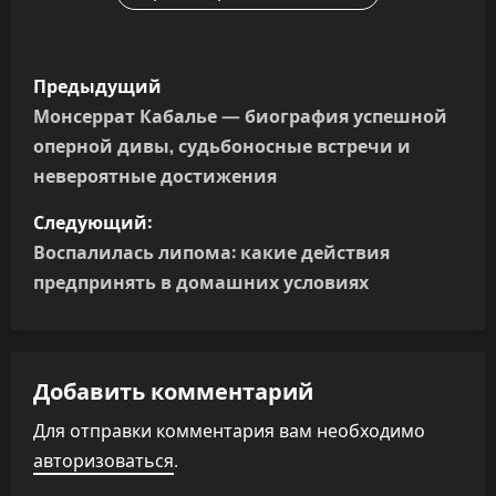
Н
Предыдущий
а
Монсеррат Кабалье — биография успешной
оперной дивы, судьбоносные встречи и
в
невероятные достижения
и
Следующий:
г
Воспалилась липома: какие действия
предпринять в домашних условиях
а
ц
Добавить комментарий
и
Для отправки комментария вам необходимо
я
авторизоваться
.
п