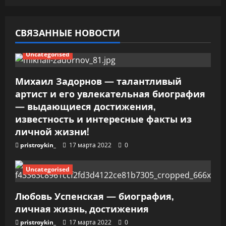
о
СВЯЗАННЫЕ НОВОСТИ
з
Uncategorised
а
п
Михаил Задорнов — талантливый
артист и его увлекательная биография
и
— выдающиеся достижения,
известность и интересные факты из
с
личной жизни!
я
pristroykin_
17 марта 2022
0
м
Uncategorised
Любовь Успенская — биография,
личная жизнь, достижения
pristroykin_
17 марта 2022
0