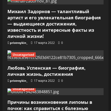
а
п
Михаил Задорнов — талантливый
артист и его увлекательная биография
и
— выдающиеся достижения,
известность и интересные факты из
с
личной жизни!
я
pristroykin_
17 марта 2022
0
м
Uncategorised
Любовь Успенская — биография,
личная жизнь, достижения
pristroykin_
17 марта 2022
0
Uncategorised
Причины возникновения липомы в
почке: как справиться с болезнью