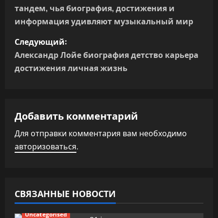
тандем, чья биография, достижения и
в
информация удивляют музыкальный мир
и
Следующий:
г
Александр Лойе биография детство карьера
достижения личная жизнь
а
ц
Добавить комментарий
и
Для отправки комментария вам необходимо
я
авторизоваться
.
п
о
СВЯЗАННЫЕ НОВОСТИ
з
Uncategorised