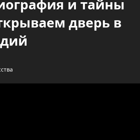
иография и тайны
открываем дверь в
одий