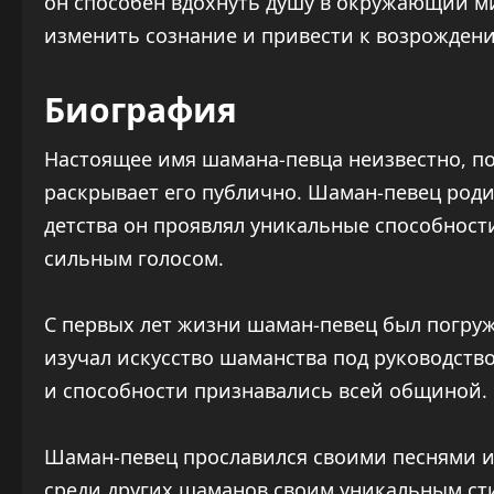
он способен вдохнуть душу в окружающий ми
изменить сознание и привести к возрожден
Биография
Настоящее имя шамана-певца неизвестно, по
раскрывает его публично. Шаман-певец роди
детства он проявлял уникальные способност
сильным голосом.
С первых лет жизни шаман-певец был погруж
изучал искусство шаманства под руководство
и способности признавались всей общиной.
Шаман-певец прославился своими песнями 
среди других шаманов своим уникальным ст