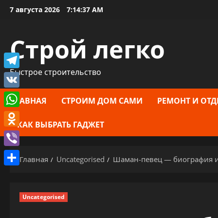
Перейти
7 августа 2026
7:14:37 AM
к
содержимому
Строй легко
Быстрое строительство
Telegram
VK
ГЛАВНАЯ
СТРОИМ ДОМ САМИ
РЕМОНТ И ОТД
WhatsApp
КАК ВЫБРАТЬ ГАДЖЕТ
Odnoklassniki
Viber
Главная
Uncategorised
Шаман-певец — биография и 
Отправить
Uncategorised