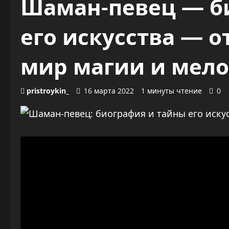
Шаман-певец — б
его искусства — 
мир магии и мел
pristroykin_
16 марта 2022
1 минуты чтение
0