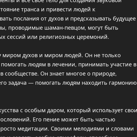
енты и все свое тело для создания звуковой
тояние транса и привести людей к
вать послания от духов и предсказывать будущее
лы, проводимые шаман-певцом, могут быть
х сессий или религиозных церемоний.
 миром духов и миром людей. Он не только
 помогать людям в лечении, принимать участие в
в сообществе. Он знает многое о природе,
его задача — помогать людям находить гармонию
усства с особым даром, который использует сво
ословений. Его пение может быть частью
 просто медитации. Своими мелодиями и словами