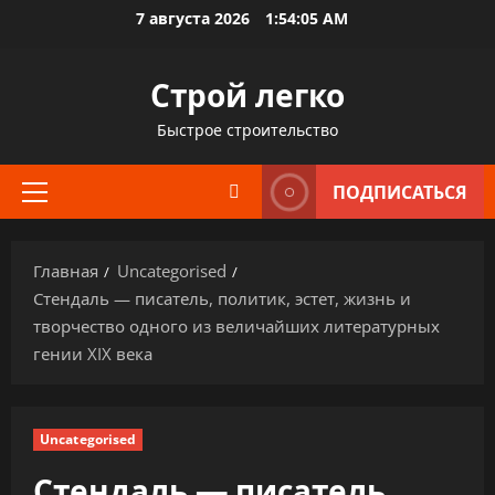
Перейти
7 августа 2026
1:54:06 AM
к
содержимому
Строй легко
Быстрое строительство
ПОДПИСАТЬСЯ
Основное
меню
Главная
Uncategorised
Стендаль — писатель, политик, эстет, жизнь и
творчество одного из величайших литературных
гении XIX века
Uncategorised
Стендаль — писатель,