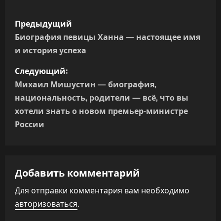
Н
Предыдущий
а
Биография певицы Ханна — настоящее имя
и история успеха
в
Следующий:
и
Михаил Мишустин — биография,
г
национальность, родители — всё, что вы
хотели знать о новом премьер-министре
а
России
ц
и
Добавить комментарий
я
Для отправки комментария вам необходимо
п
авторизоваться
.