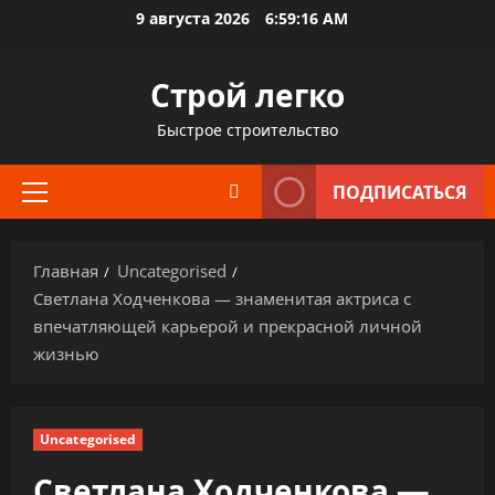
Перейти
9 августа 2026
6:59:17 AM
к
содержимому
Строй легко
Быстрое строительство
ПОДПИСАТЬСЯ
Основное
меню
Главная
Uncategorised
Светлана Ходченкова — знаменитая актриса с
впечатляющей карьерой и прекрасной личной
жизнью
Uncategorised
Светлана Ходченкова —