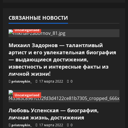
о
з
СВЯЗАННЫЕ НОВОСТИ
а
Uncategorised
п
Михаил Задорнов — талантливый
и
артист и его увлекательная биография
— выдающиеся достижения,
с
известность и интересные факты из
я
личной жизни!
pristroykin_
17 марта 2022
0
м
Uncategorised
Любовь Успенская — биография,
личная жизнь, достижения
pristroykin_
17 марта 2022
0