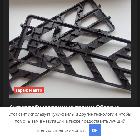
Гараж и авто
Антипробуксовочные траки: Обзор и
Преимущества
Этот сайт использует куки-файлы и другие технологии, чтобы
помочь вам в навигации, а также предоставить лучший
pristroykin_
6 октября 2024
пользовательский опыт.
OK