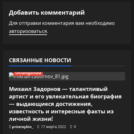
я
Добавить комментарий
п
Для отправки комментария вам необходимо
авторизоваться
.
о
з
а
СВЯЗАННЫЕ НОВОСТИ
п
Uncategorised
и
Михаил Задорнов — талантливый
артист и его увлекательная биография
с
— выдающиеся достижения,
я
известность и интересные факты из
личной жизни!
м
pristroykin_
17 марта 2022
0