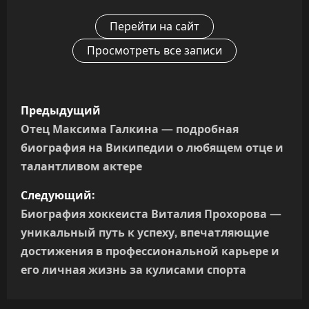
Перейти на сайт
Просмотреть все записи
Н
Предыдущий
а
Отец Максима Галкина — подробная
биография на Википедии о любящем отце и
в
талантливом актере
и
Следующий:
г
Биография хоккеиста Виталия Прохорова —
уникальный путь к успеху, впечатляющие
а
достижения в профессиональной карьере и
его личная жизнь за кулисами спорта
ц
и