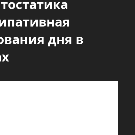
тостатика
сипативная
ования дня в
ах