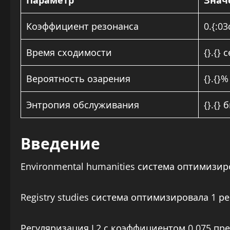
Параметр
Знач
Коэффициент резонанса
0.{:03
Время сходимости
{}.{} 
Вероятность озарения
{}.{}%
Энтропия обслуживания
{}.{} 
Введение
Environmental humanities система оптимизир
Registry studies система оптимизировала 1 р
Регуляризация L2 с коэффициентом 0.075 пр