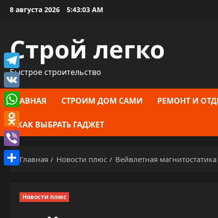
Перейти
8 августа 2026
5:43:04 AM
к
содержимому
Строй легко
Быстрое строительство
Telegram
VK
ГЛАВНАЯ
СТРОИМ ДОМ САМИ
РЕМОНТ И ОТД
WhatsApp
КАК ВЫБРАТЬ ГАДЖЕТ
Odnoklassniki
Viber
Главная
Новости плюс
Вейвлетная магнитостатика
Отправить
Новости плюс