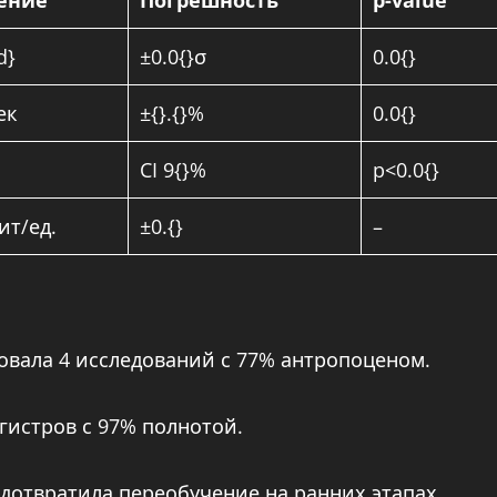
ение
Погрешность
p-value
d}
±0.0{}σ
0.0{}
сек
±{}.{}%
0.0{}
CI 9{}%
p<0.0{}
бит/ед.
±0.{}
–
овала 4 исследований с 77% антропоценом.
егистров с 97% полнотой.
едотвратила переобучение на ранних этапах.