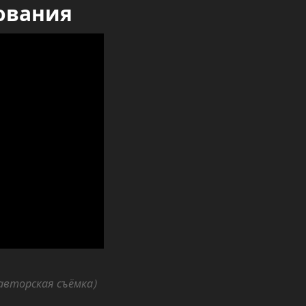
ования
 авторская съёмка)